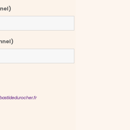
nnel)
nnel)
astidedurocher.fr